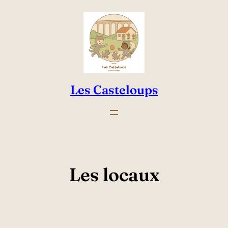
Aller
au
contenu
Les Casteloups
Les locaux